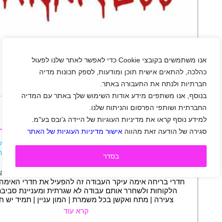
אנו משתמשים בקובצי Cookie כדי לאפשר לאתר שלנו לפעול
כהלכה, להתאים אישית תוכן ומודעות, לספק תכונות מדיה
חברתיות ולנתח את התעבורה באתר.
+
בנוסף, אנו משתפים מידע אודות השימוש שלך באתר עם המדיה
החברתית ושותפי הפרסום והניתוח שלנו.
למידע נוסף קראו את מדיניות העוגיות של היידה ג'ובס בע"מ.
דורשים.ות מפעילים.ות לחדרי בריחה אימה
סגירה של הודעה זאת מהווה
אישור מדיניות העוגיות של האתר
ראשון לציון
|
שכר 35 ₪
|
סטודנטים
|
חיילים
|
תפעול
משרה מלאה
|
משמרות
|
חצי משרה
|
משרה חלקית
בסדר
תיאור משרה
למתחם האימה הכי מפחיד בארץ דרושים.ות מפעילים.ות לה
חדרי בריחה אימה עיקר העבודה זה להפעיל את חדרי האימה
הלקוחות ולשחרר אותם עבודה לא שגרתית ומעניינת סביב
צעירה | מתח ואקשן בכל משמרת | המון עניין | תמיד יש ח
קרא עוד