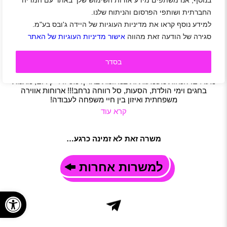
בנוסף, אנו משתפים מידע אודות השימוש שלך באתר עם המדיה
דרושים/ות טבחים/ות לקראון פלזה תל אביב!
החברתית ושותפי הפרסום והניתוח שלנו.
אזור מרכז
|
אזור שפלה
|
אזור השרון
|
תל אביב-יפו
|
גיל 21 ומעלה
למידע נוסף קראו את מדיניות העוגיות של היידה ג'ובס בע"מ.
|
סטודנטים
|
עבודה מועדפת
|
חיילים משוחררים
|
סגירה של הודעה זאת מהווה
אישור מדיניות העוגיות של האתר
מסעדנות ובתי קפה
|
מלונאות
|
משרה מלאה
|
משמרות
תיאור משרה
בסדר
בואו לעבוד ברשת המלונות הכי שווה בישראל, לעבוד ולהרגיש
בחופש אנחנו מחפשים טבחים/ות לעבודה במשמרות תנאים
מעולים! הנחות משמעותיות במלונות בארץ! מסלולי קידום, מתנות
בחגים וימי הולדת, הסעות, סל רווחה נרחב!!! ארוחות אווירה
משפחתית ואיזון בין חיי משפחה לעבודה!
קרא עוד
משרה זאת לא זמינה כרגע…
למשרות אחרות
פתח