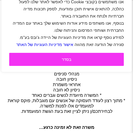
+
אנו משתמשים בקובצי Cookie כדי לאפשר לאתר שלנו לפעול
כהלכה, להתאים אישית תוכן ומודעות, לספק תכונות מדיה
חברתיות ולנתח את התעבורה באתר.
דרושים/ות לפוקס הום מנהלי/ות סניפים ואחראי/יות
בנוסף, אנו משתפים מידע אודות השימוש שלך באתר עם המדיה
משמרת
החברתית ושותפי הפרסום והניתוח שלנו.
ירושלים
|
סטודנטים
|
חיילים
|
חיילים משוחררים
|
משרה מלאה
|
למידע נוסף קראו את מדיניות העוגיות של היידה ג'ובס בע"מ.
משמרות
|
חצי משרה
|
משרה חלקית
סגירה של הודעה זאת מהווה
אישור מדיניות העוגיות של האתר
תיאור משרה
התפקיד כולל ייעוץ ושירות לקוחות פרונטאלי,
מכירות ועבודות תפעול מגוונות בסניף.
בסדר
אופציות קידום רבות לתפקידים ניהוליים.
דרישות משרה
מנהלי סניפים
ניסיון חובה
אחראי משמרת
ניסיון לא חובה
* המשרה מיועדת לנשים וגברים כאחד
* מתוך רצון לעודד תעסוקה של אנשים עם מוגבלות, פוקס קוראת
למועמדים אלו לפנות למשרה.
לבחירתכם/ן ניתן לציין זאת בעת הגשת המועמדות.
משרה זאת לא זמינה כרגע…