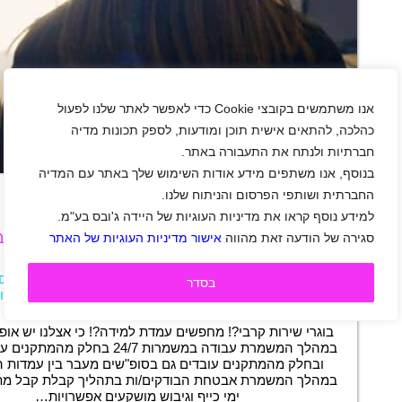
אנו משתמשים בקובצי Cookie כדי לאפשר לאתר שלנו לפעול
כהלכה, להתאים אישית תוכן ומודעות, לספק תכונות מדיה
חברתיות ולנתח את התעבורה באתר.
+
בנוסף, אנו משתפים מידע אודות השימוש שלך באתר עם המדיה
החברתית ושותפי הפרסום והניתוח שלנו.
למידע נוסף קראו את מדיניות העוגיות של היידה ג'ובס בע"מ.
דרושים/ות מאבטחים/ות בעלי תעודת לוחם לא
סגירה של הודעה זאת מהווה
אישור מדיניות העוגיות של האתר
מתקנים ממשלתיים באזור השפלה
אזור שפלה
|
ראשון לציון
|
שכר 41-45 ₪
|
סטודנטים
בסדר
חיילים משוחררים
|
אבטחה
|
משרה מלאה
|
משמרו
תיאור משרה
בוגרי שירות קרבי?! מחפשים עמדת למידה?! כי אצלנו יש אופ
במהלך המשמרת עבודה במשמרות 24/7 בחלק מ
ובחלק מהמתקנים עובדים גם בסופ"שים מעבר בין עמדות
במהלך המשמרת אבטחת הבודקים/ות בתהליך קבלת קבל מתנ
ימי כייף וגיבוש מושקעים אפשרויות…