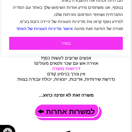
חברתיות ולנתח את התעבורה באתר.
דרושים/ות מלצרים/ברמנים
בנוסף, אנו משתפים מידע אודות השימוש שלך באתר עם המדיה
אזור השרון
|
אודים
|
הוד השרון
|
הרצליה
|
רמת השרון
|
רעננה
|
החברתית ושותפי הפרסום והניתוח שלנו.
סטודנטים
|
חיילים
|
חיילים משוחררים
|
עבודה זמנית
|
למידע נוסף קראו את מדיניות העוגיות של היידה ג'ובס בע"מ.
שירות לקוחות
|
מסעדנות ובתי קפה
|
משרה מלאה
|
משמרות
|
סגירה של הודעה זאת מהווה
אישור מדיניות העוגיות של האתר
חצי משרה
|
משרת הורה
|
משרה חלקית
תיאור משרה
ג'פניקה הרצליה מחפשת אתכם!
בסדר
מלצרים/ות וברמנים/ות אלופים!!!
עבודה בסביבה צעירה
אנשים שרוצים לעשות כסף!
אווירה אש עם שכר ותנאים מעולים!
דרישות משרה
אין צורך בניסיון קודם
נדרשת שירותיות, אדיבות, ייצוגיות, יכולת עבודה בצוות
משרה זאת לא זמינה כרגע…
למשרות אחרות
פתח