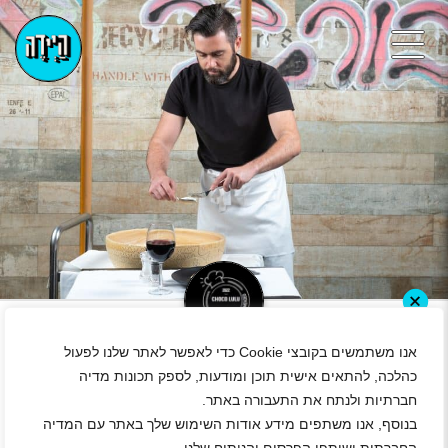
+
אנו משתמשים בקובצי Cookie כדי לאפשר לאתר שלנו לפעול
דרושים/ות מלצרים/יות
כהלכה, להתאים אישית תוכן ומודעות, לספק תכונות מדיה
אזור מרכז
|
גיל 18 ומעלה
|
סטודנטים
|
חיילים
|
חיילים משוחררים
חברתיות ולנתח את התעבורה באתר.
|
עבודה זמנית
|
משרה מלאה
|
משמרות
|
חצי משרה
|
בנוסף, אנו משתפים מידע אודות השימוש שלך באתר עם המדיה
משרה חלקית