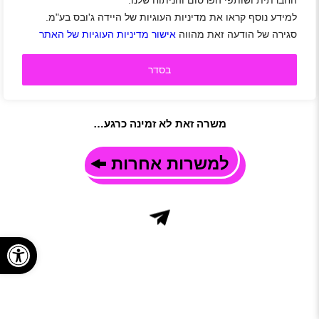
החברתית ושותפי הפרסום והניתוח שלנו.
תיאור משרה
למידע נוסף קראו את מדיניות העוגיות של היידה ג'ובס בע"מ.
בא לכם בא לגלגל פסטה בגלגל פרמז'ן,לקבל מחמאות וטיפים
טובים?! למסעדת שוקו לולו בפלורנטין דרושים/ות מלצרים/יות
סגירה של הודעה זאת מהווה
אישור מדיניות העוגיות של האתר
תותחים ושירותיים עבודה במשמרות בוקר (11-17) או ערב (17-23),
העבודה כוללת סופ"שים , עדיפות לניסיון קודם במלצרות. אז בוא
להצטרף למשפחה עם תנאים פגז, אוירה כיפית ואוכל…
בסדר
קרא עוד
משרה זאת לא זמינה כרגע…
למשרות אחרות
פתח