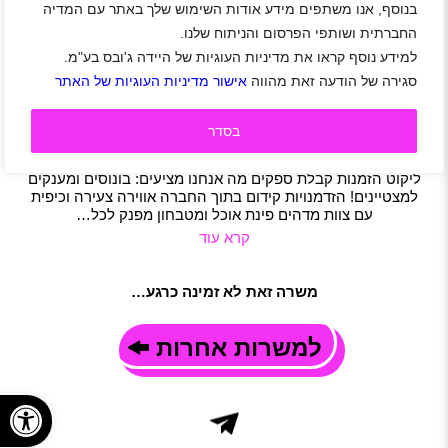
בנוסף, אנו משתפים מידע אודות השימוש שלך באתר עם המדיה
דרושים/ות מלקטים/ות לריפרש מרקט
החברתית ושותפי הפרסום והניתוח שלנו.
אזור השרון
|
הוד השרון
|
הרצליה
|
כפר יונה
|
כפר סבא
|
נתניה
|
למידע נוסף קראו את מדיניות העוגיות של היידה ג'ובס בע"מ.
רמת השרון
|
רעננה
|
שכר 40 ₪
|
סטודנטים
|
חיילים משוחררים
|
סגירה של הודעה זאת מהווה
אישור מדיניות העוגיות של האתר
מחסנאים
|
מלקטים
|
סטודנטים
|
תעשייה ולוגיסטיקה
|
משרה מלאה
|
משמרות
|
משרה חלקית
תיאור משרה
בסדר
מחפשים את העבודה המושלמת במקום צעיר, דינמי ועם הרבה
הזדמנויות לצמוח? אנחנו כאן! מה התפקיד כולל? סידור מחסן
ליקוט הזמנות קבלת ספקים מה אנחנו מציעים: בונוסים ומענקים
למצטיינים! הזדמנויות קידום בתוך החברה אווירה צעירה וכיפית
עם צוות מדהים פינת אוכל ומטבחון מפנק לכל…
קרא עוד
משרה זאת לא זמינה כרגע…
למשרות אחרות
פתח