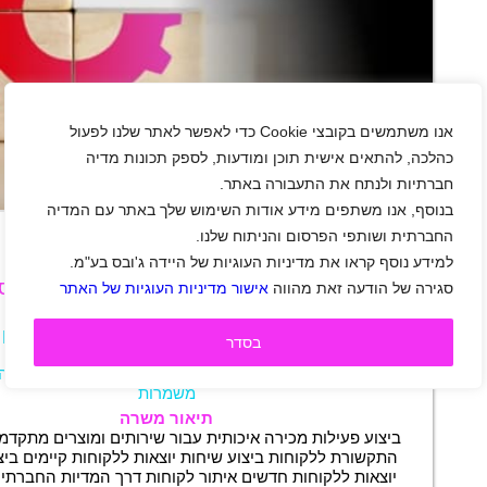
אנו משתמשים בקובצי Cookie כדי לאפשר לאתר שלנו לפעול
כהלכה, להתאים אישית תוכן ומודעות, לספק תכונות מדיה
חברתיות ולנתח את התעבורה באתר.
+
בנוסף, אנו משתפים מידע אודות השימוש שלך באתר עם המדיה
החברתית ושותפי הפרסום והניתוח שלנו.
למידע נוסף קראו את מדיניות העוגיות של היידה ג'ובס בע"מ.
דרושים/ות נציגי/ות מכירות למוקד של הוט בונוס
סגירה של הודעה זאת מהווה
אישור מדיניות העוגיות של האתר
חדרה
|
חיפה
|
יקום
|
כפר יונה
|
נשר
|
נתניה
|
קרית אתא
|
קרית ביאליק
|
קרית חיים
|
קרית טבעון
|
בסדר
קרית ים
|
קרית מוצקין
|
קרית שמואל
|
קדימה צורן
|
תל מונד
|
חיילים משוחררים
|
מכירות
|
משרה מלאה
משמרות
תיאור משרה
ביצוע פעילות מכירה איכותית עבור שירותים ומוצרים מתקדמ
התקשורת ללקוחות ביצוע שיחות יוצאות ללקוחות קיימים ביצ
יוצאות ללקוחות חדשים איתור לקוחות דרך המדיות החברתי