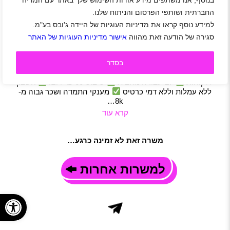
בנוסף, אנו משתפים מידע אודות השימוש שלך באתר עם המדיה
עובדים/ות לבנק מוביל
החברתית ושותפי הפרסום והניתוח שלנו.
חולון
|
מודיעין
|
רמלה לוד
|
ירושלים
|
באר יעקב
|
סטודנטים
|
למידע נוסף קראו את מדיניות העוגיות של היידה ג'ובס בע"מ.
חיילים משוחררים
|
ביטוח
|
מכירות
|
מוקד
|
בנקאות ופיננסים
|
סגירה של הודעה זאת מהווה
אישור מדיניות העוגיות של האתר
משרה מלאה
|
משרת הורה
|
משרה חלקית
תיאור משרה
בסדר
דרושים/ות יועצים פיננסיים לבנק מוביל!
הזדמנות להשתלב
בעולם הבנקאות לא נדרש ניסיון קודם !
מתן מענה מקצועי
ללקוחות
יום עבודה מהבית
סיבוס 60 ₪ ליום!
חשבון
ללא עמלות וללא דמי כרטיס
מענקי התמדה ושכר גבוה מ-
8k…
קרא עוד
משרה זאת לא זמינה כרגע…
למשרות אחרות
פתח