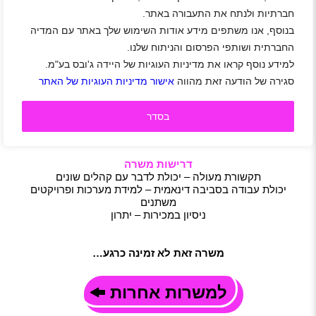
חברתיות ולנתח את התעבורה באתר.
דרושים/ות נציגי שירות לתיאטרון הקאמרי
בנוסף, אנו משתפים מידע אודות השימוש שלך באתר עם המדיה
תל אביב-יפו
|
גיל 19 ומעלה
|
סטודנטים
|
חיילים
|
חיילים משוחררים
|
מכירות
|
שירות לקוחות
|
משמרות
החברתית ושותפי הפרסום והניתוח שלנו.
תיאור משרה
למידע נוסף קראו את מדיניות העוגיות של היידה ג'ובס בע"מ.
סגירה של הודעה זאת מהווה
אישור מדיניות העוגיות של האתר
מתן שירות ומכירה ללקוחות התיאטרון
עבודה במשמרות
תנאים מעולים
בסדר
אווירה צעירה וכייפית
בואו לעבוד בתיאטרון!
דרישות משרה
תקשורת מעולה – יכולת לדבר עם קהלים שונים
יכולת עבודה בסביבה דינאמית – למידת מערכות ופרויקטים
משתנים
ניסיון במכירות – יתרון
משרה זאת לא זמינה כרגע…
למשרות אחרות