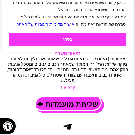
+
בנוסף, אנו משתפים מידע אודות השימוש שלך באתר עם המדיה
נגן ויד
החברתית ושותפי הפרסום והניתוח שלנו.
למידע נוסף קראו את מדיניות העוגיות של היידה ג'ובס בע"מ.
דרושים/ות נציגים/ות למוקד מבצעי לחברת איתוראן
סגירה של הודעה זאת מהווה
אישור מדיניות העוגיות של האתר
באזור
אזור
|
סטודנטים
|
חיילים משוחררים
|
שירות לקוחות
|
מוקד
|
בסדר
משרות שוות
|
סטודנטים
|
משרה מלאה
|
משמרות
|
חצי משרה
|
משרה חלקית
תיאור משרה
איתוראן | מקום שנותן מקום גם למי שאוהב אדרנלין. זה לא עוד
מוקד שירות רגיל. זה המוקד שמאתר רכבים גנובים ומסכל גניבות
בזמן אמת. מה תעשו? תהיו בקו החזית – תטפלו בקריאות דחופות,
תאתרו רכבים ותעבדו עם צוותי השטח לסיכול גניבות. המוקד
פעיל…
קרא עוד
שליחת מועמדות
פתח