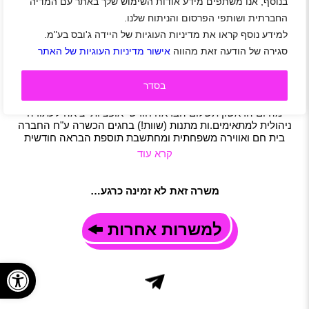
בנוסף, אנו משתפים מידע אודות השימוש שלך באתר עם המדיה
דרושים לוחמים לסיירת האופנועים המבצעית של
החברתית ושותפי הפרסום והניתוח שלנו.
ר.ח.ש ביטחון
למידע נוסף קראו את מדיניות העוגיות של היידה ג'ובס בע"מ.
אזור מרכז
|
תל אביב-יפו
|
שכר 50 ₪
|
סטודנטים
|
סגירה של הודעה זאת מהווה
אישור מדיניות העוגיות של האתר
חיילים משוחררים
|
אבטחה
|
משרה מלאה
|
משמרות
|
חצי משרה
תיאור משרה
בסדר
עבודה מאתגרת ומבצעית תנאים סוציאליים מלאים – קרן פנסיה
והשתלמות מהיום הראשון בונוסים למצטיינים עובדי החברה
מהיום הראשון תשלום הבראה חודשי אופציות יציאה לעתודה
ניהולית למתאימים.ות מתנות (שוות!) בחגים הכשרה ע"ח החברה
בית חם ואווירה משפחתית ומחתשבת תוספת הבראה חודשית
קרא עוד
משרה זאת לא זמינה כרגע…
למשרות אחרות
פתח