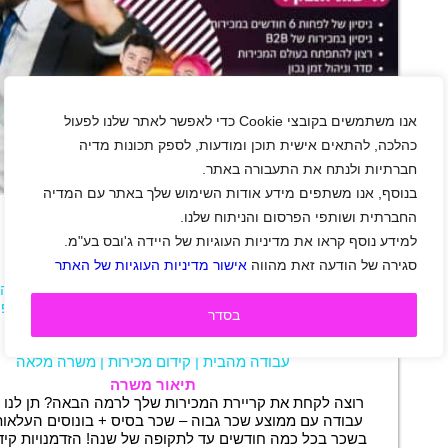
אנו משתמשים בקובצי Cookie כדי לאפשר לאתר שלנו לפעול
כהלכה, להתאים אישית תוכן ומודעות, לספק תכונות מדיה
חברתיות ולנתח את התעבורה באתר.
+
בנוסף, אנו משתפים מידע אודות השימוש שלך באתר עם המדיה
החברתית ושותפי הפרסום והניתוח שלנו.
למידע נוסף קראו את מדיניות העוגיות של היידה ג'ובס בע"מ.
דרוש/ה מתאם/ת פגישות בעולם השיווק
סגירה של הודעה זאת מהווה
אישור מדיניות העוגיות של האתר
אזור מרכז
|
אור יהודה
|
בני ברק
|
יהוד
|
פתח תקווה
קריית אונו
|
ראש העין
|
רמת גן
|
שוהם
|
תל אביב-יפו
בסדר
שכר 40 ₪
|
עבודה מהבית
|
היברידי
|
חיילים משוחררים
|
מכירות
|
טלמרקטינג
|
עבודה מהבית
|
קידום מכירות
|
משרה מלאה
תיאור משרה
רוצה לקחת את קריירת המכירות שלך לרמה הבאה? תן לנו ל
עבודה עם ממוצע שכר גבוה – שכר בסיס + בונוסים העלאות
בשכר בכל כמה חודשים עד לתקופה של שנה! הזדמנויות קידו