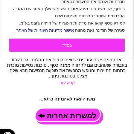
חברתיות ולנתח את התעבורה באתר.
דרושים סוכני/ות נסיעות תותחים (עבודה מהבית
בנוסף, אנו משתפים מידע אודות השימוש שלך באתר עם המדיה
כפרילנסר בתחום התיירות והנופש)
החברתית ושותפי הפרסום והניתוח שלנו.
אזור צפון
|
אזור דרום
|
אזור מרכז
|
אזור שפלה
|
אזור ירושלים
|
למידע נוסף קראו את מדיניות העוגיות של היידה ג'ובס בע"מ.
אזור אילת
|
אזור השרון
|
אשדוד
|
חיפה
|
ירושלים
|
פתח תקווה
|
סגירה של הודעה זאת מהווה
אישור מדיניות העוגיות של האתר
ראשון לציון
|
גיל 18 ומעלה
|
סטודנטים
|
חיילים
|
עבודה מהבית
|
חיילים משוחררים
|
עבודה זמנית
|
עבודה מהבית
|
תעופה
|
משרה מלאה
|
משמרות
|
חצי משרה
|
משרת הורה
|
משרה חלקית
בסדר
תיאור משרה
אפשר להפסיק לחפש עבודה ! משרת החלומות שלכם ממש מולכם
! אנחנו מחפשים עובדים שרוצים לחיות את החלום , גם לעבוד
בעבודה שאוהבים וגם להרוויח ממנה כסף . סוכנות נסיעות מוכרת
בתחום התיירות והנופש מחפשת את סוכן/ת הנסיעות הבא שלה!
אצלנו בסוכנות ניתן…
קרא עוד
משרה זאת לא זמינה כרגע…
למשרות אחרות
פתח