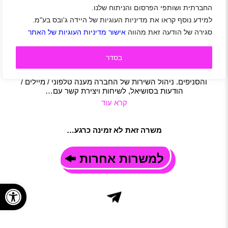
החברתית ושותפי הפרסום והניתוח שלנו.
דרוש/ה אחראי/ת שירות ומכירה טלפוני לרשת גלאם 42
למידע נוסף קראו את מדיניות העוגיות של היידה ג'ובס בע"מ.
פתח תקווה
|
חיילים משוחררים
|
מכירות
|
שירות לקוחות
|
סגירה של הודעה זאת מהווה
אישור מדיניות העוגיות של האתר
משרה מלאה
|
משרת הורה
תיאור משרה
אנו מחפשים אחראי/ת שירות ומכירה לתפקיד מעניין ודינמי הכולל
בסדר
אחריות על ניהול השירות והמכירה של החברה, תוך מתן מענה
במגוון ערוצי תקשורת ועבודה שוטפת מול כלל המחלקות
והסניפים. ניהול השירות של החברה מענה טלפוני / מיילים /
הודעות בסושיאל, לשיחות ויצירת קשר עם…
קרא עוד
משרה זאת לא זמינה כרגע…
למשרות אחרות
פתח