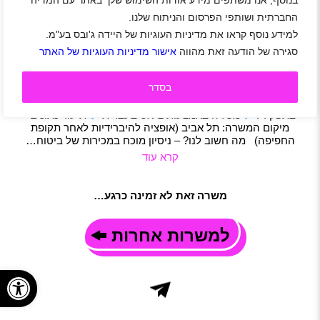
בנוסף, אנו משתפים מידע אודות השימוש שלך באתר עם המדיה
דרוש/ה איש/ת מכירות תותח/ית
החברתית ושותפי הפרסום והניתוח שלנו.
אזור מרכז
|
באר יעקב
|
בת-ים
|
גבעתיים
|
ראשון לציון
|
רמת גן
|
למידע נוסף קראו את מדיניות העוגיות של היידה ג'ובס בע"מ.
תל אביב-יפו
|
גיל 22 ומעלה
|
היברידי
|
חיילים משוחררים
|
מכירות
סגירה של הודעה זאת מהווה
אישור מדיניות העוגיות של האתר
|
משרה מלאה
תיאור משרה
בסדר
לחברת סטארט-אפ מובילה, שמפתחת מוצרי מכירה באמצעות
בינה מלאכותית *עבודה היברידית לאחר תקופת החפיפה מה
בתפקיד?
מכירה באמצעות צ׳אט בעברית
תיעוד נתונים
מיקום המשרה: תל אביב (אופציה להיברידיות לאחר תקופת
החפיפה) מה חשוב לנו? – ניסיון מוכח במכירות של ביטוח…
קרא עוד
משרה זאת לא זמינה כרגע…
למשרות אחרות
פתח