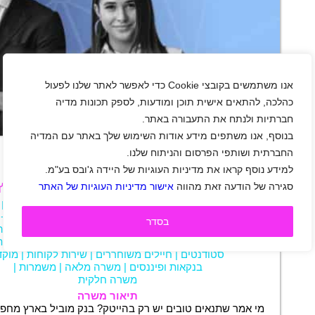
אנו משתמשים בקובצי Cookie כדי לאפשר לאתר שלנו לפעול
כהלכה, להתאים אישית תוכן ומודעות, לספק תכונות מדיה
חברתיות ולנתח את התעבורה באתר.
+
בנוסף, אנו משתפים מידע אודות השימוש שלך באתר עם המדיה
החברתית ושותפי הפרסום והניתוח שלנו.
למידע נוסף קראו את מדיניות העוגיות של היידה ג'ובס בע"מ.
דרוש/ה בנקאי/ת טלפוני לבנק מוביל בארץ
סגירה של הודעה זאת מהווה
אישור מדיניות העוגיות של האתר
אזור מרכז
|
אזור שפלה
|
אזור ירושלים
|
אזור השרון
|
אור יהודה
|
אזור
|
אשדוד
|
בית שמש
|
בני ברק
|
בת-י
בסדר
|
חולון
|
יהוד
|
ירושלים
|
מבשרת ציון
|
מודיעין
|
נתניה
פתח תקווה
|
ראשון לציון
|
רמלה לוד
|
שוהם
|
רחובות
סטודנטים
|
חיילים משוחררים
|
שירות לקוחות
|
מוקד
בנקאות ופיננסים
|
משרה מלאה
|
משמרות
|
משרה חלקית
תיאור משרה
מי אמר שתנאים טובים יש רק בהייטק? בנק מוביל בארץ מחפש