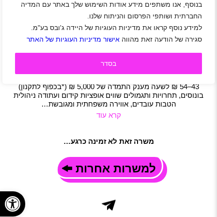
בנוסף, אנו משתפים מידע אודות השימוש שלך באתר עם המדיה
דרוש/ה יועץ/ת אופנה לרשת S.wear מענק 5K
החברתית ושותפי הפרסום והניתוח שלנו.
אזור צפון
|
אזור דרום
|
אזור מרכז
|
אזור שפלה
|
אזור ירושלים
|
למידע נוסף קראו את מדיניות העוגיות של היידה ג'ובס בע"מ.
אזור אילת
|
אזור השרון
|
שכר 43-54 ₪
|
סטודנטים
|
סגירה של הודעה זאת מהווה
אישור מדיניות העוגיות של האתר
חיילים משוחררים
|
אופנה וביוטי
|
מכירות
|
משרה מלאה
|
משמרות
|
חצי משרה
|
משרה חלקית
תיאור משרה
בסדר
המשפחה שלנו מתרחבת – וזה הזמן להצטרף! למגוון סניפים
ברחבי הארץ מה מחכה לכם אצלנו? שכר מתגמל במיוחד – ממוצע
43–54 ₪ לשעה מענק התמדה של 5,000 ₪ (*בכפוף לתקנון)
בונוסים, תחרויות ותגמולים שווים אופציות קידום ועתודה ניהולית
הטבות עובדים, אווירה משפחתית ומגובשת…
קרא עוד
משרה זאת לא זמינה כרגע…
למשרות אחרות
פתח