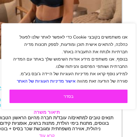
אנו משתמשים בקובצי Cookie כדי לאפשר לאתר שלנו לפעול
כהלכה, להתאים אישית תוכן ומודעות, לספק תכונות מדיה
חברתיות ולנתח את התעבורה באתר.
+
בנוסף, אנו משתפים מידע אודות השימוש שלך באתר עם המדיה
החברתית ושותפי הפרסום והניתוח שלנו.
למידע נוסף קראו את מדיניות העוגיות של היידה ג'ובס בע"מ.
דרוש/ה מוכר/ת לחנות ליה לונדון
סגירה של הודעה זאת מהווה
אישור מדיניות העוגיות של האתר
אזור השרון
|
אזור ירושלים
|
אזור מרכז
|
אילת
|
ירושל
|
קריית אונו
|
רמת גן
|
גיל 22 ומעלה
|
בסדר
חיילים משוחררים
|
סטודנטים
|
אופנה וביוטי
|
מכירות
חצי משרה
|
משמרות
|
משרה חלקית
|
משרה מלאה
תיאור משרה
תנאים טובים למתאים/ה עובד/ת חברה מהיום הראשון הטבות 
בונוסים, מתנות בימי הולדת, מתנות בחגים, אופציות קידום
ניהולית, אווירה משפחתית ומגובשת שכר בסיס + בונו
קרא עוד