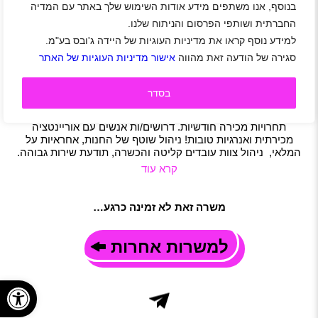
בנוסף, אנו משתפים מידע אודות השימוש שלך באתר עם המדיה
דרוש/ה מנהל/ת חנות – תנאים מצויינים למתאים/ה!
החברתית ושותפי הפרסום והניתוח שלנו.
אזור דרום
|
אזור מרכז
|
אזור שפלה
|
אזור ירושלים
|
אזור השרון
|
למידע נוסף קראו את מדיניות העוגיות של היידה ג'ובס בע"מ.
אילת
|
בית שאן
|
ירושלים
|
ראשון לציון
|
רמלה לוד
|
תל אביב-יפו
|
סגירה של הודעה זאת מהווה
אישור מדיניות העוגיות של האתר
אזור יהודה ושומרון
|
סטודנטים
|
חיילים משוחררים
|
אופנה וביוטי
|
מכירות
|
שירות לקוחות
|
משרה מלאה
|
משמרות
תיאור משרה
בסדר
לרשת קמעונאית גדולה בתחום כלי בית וטקסטיל דרוש/ה מנהל/ת
חנות פרמיה ממכירות החנות+ בונוס הגעה ליעדים+ תגמולי
תחרויות מכירה חודשיות. דרושים/ות אנשים עם אוריינטציה
מכירתית ואנרגיות טובות! ניהול שוטף של החנות, אחראיות על
המלאי, ניהול צוות עובדים קליטה והכשרה, תודעת שירות גבוהה.
קרא עוד
משרה זאת לא זמינה כרגע…
למשרות אחרות
פתח