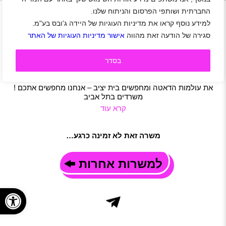
+
החברתית ושותפי הפרסום והניתוח שלנו.
למידע נוסף קראו את מדיניות העוגיות של היידה ג'ובס בע"מ.
סגירה של הודעה זאת מהווה
אישור מדיניות העוגיות של האתר
דרוש/ה מנהל/ת קמפיינים PPC בתל אביב
תל אביב-יפו
|
ניהול
|
שיווק
|
משרה מלאה
תיאור משרה
בסדר
לחברה וותיקה המתמחה בפיתוח וניהול פלטפורמות דיגיטליות
מבוססות דאטה ו- AI אם אתם אנשי Performance בנשמה, החיים
את עולמות הדאטה ומחפשים בית יציב – אנחנו מחפשים אתכם !
משרדים בתל אביב
קרא עוד
משרה זאת לא זמינה כרגע…
למשרות אחרות
פתח