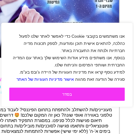
אנו משתמשים בקובצי Cookie כדי לאפשר לאתר שלנו לפעול
כהלכה, להתאים אישית תוכן ומודעות, לספק תכונות מדיה
חברתיות ולנתח את התעבורה באתר.
+
בנוסף, אנו משתפים מידע אודות השימוש שלך באתר עם המדיה
החברתית ושותפי הפרסום והניתוח שלנו.
למידע נוסף קראו את מדיניות העוגיות של היידה ג'ובס בע"מ.
דרוש/ה נציג/ת תיאום פגישות במוקד מכירות מש
סגירה של הודעה זאת מהווה
אישור מדיניות העוגיות של האתר
אזור צפון
|
גיל 20 ומעלה
|
סטודנטים
|
ביטוח
|
מכירו
מוקד
|
בנקאות ופיננסים
|
חצי משרה
|
משרת הורה
|
בסדר
משרה חלקית
תיאור משרה
מעוניינים/ות להשתלב ולהתפתח בתחום הפיננסי? לעבוד במו
טלפוני באווירה ואופי שונה? כאן זה המקום שלכם!
דרושים/ו
תיאום פגישות לכלל סניפנו. במסגרת התפקיד תאתרו לק
פוטנציאליים ותתאמו פגישה לסוכנים/ות מובילים/ות בתחום
בימים א'-ה' (ללא ימי שישי) אפשרות להתמחות לנמצאים/ות