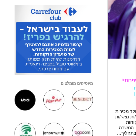
פחתי!
מעסיקים מומלצים
ת
|
קד מכירות
ת נציגי/ות
וחות
. המשרה
 בתהליך…