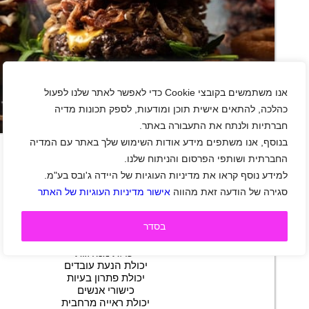
אנו משתמשים בקובצי Cookie כדי לאפשר לאתר שלנו לפעול
כהלכה, להתאים אישית תוכן ומודעות, לספק תכונות מדיה
חברתיות ולנתח את התעבורה באתר.
+
בנוסף, אנו משתפים מידע אודות השימוש שלך באתר עם המדיה
החברתית ושותפי הפרסום והניתוח שלנו.
למידע נוסף קראו את מדיניות העוגיות של היידה ג'ובס בע"מ.
דרוש/ה מנהל/ת מסעדה לסניף ת"א
סגירה של הודעה זאת מהווה
אישור מדיניות העוגיות של האתר
אזור מרכז
|
ניהול
|
משרה מלאה
תיאור משרה
בסדר
משרה מלאה
ניסיון קודם הכרחי
יכולת מנהיגות
יכולת הנעת עובדים
יכולת פתרון בעיות
כישורי אנשים
יכולת ראייה מרחבית