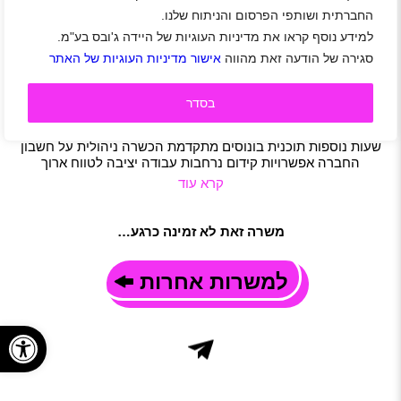
החברתית ושותפי הפרסום והניתוח שלנו.
ההזדמנות שלך להוביל – רשת הסטוק מגייסת מנהל/ת
למידע נוסף קראו את מדיניות העוגיות של היידה ג'ובס בע"מ.
לסניף באזור השרון
סגירה של הודעה זאת מהווה
אישור מדיניות העוגיות של האתר
אזור השרון
|
כפר סבא
|
נתניה
|
רעננה
|
חיילים משוחררים
|
קמעונאות
|
מכירות
|
ניהול
|
משרה מלאה
תיאור משרה
בסדר
ניהול רצפת מכירה שגרת עבודה בסניף מתן שירות ומענה
ללקוחות הסניף גיוס, הכשרה וניהול עובדים שכר שעתי גבוה +
שעות נוספות תוכנית בונוסים מתקדמת הכשרה ניהולית על חשבון
החברה אפשרויות קידום נרחבות עבודה יציבה לטווח ארוך
קרא עוד
משרה זאת לא זמינה כרגע…
למשרות אחרות
פתח