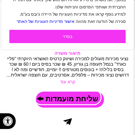
+
נגן ויד
החברתית ושותפי הפרסום והניתוח שלנו.
למידע נוסף קראו את מדיניות העוגיות של היידה ג'ובס בע"מ.
המשרה הכי שווה בנתבג ממוצע שכר 70 שח לשעה עם
סגירה של הודעה זאת מהווה
אישור מדיניות העוגיות של האתר
הסעות מהבית
נתב"ג
|
שכר ממוצע 70 ₪
|
סטודנטים
|
חיילים משוחררים
|
מכירות
בסדר
|
דיילות
|
משרות שוות
|
קידום מכירות
|
משרה מלאה
|
משמרות
|
חצי משרה
|
משרה חלקית
תיאור משרה
נציגי מכירות מעולים למכירה ושיווק כרטיס האשראי היוקרתי "פליי
כארד" בנמל תעופה בן גוריון. 45 ₪ שכר בסיס ביום ! 60 ₪ שכר
בסיס בלילה! + בונוסים מטורפים !! יומיים, חודשיים ומה לא !
דרושים נציגי מכירות – פלפלים, אסרטיבים, עם חוצפה ישראלית…
קרא עוד
שליחת מועמדות
פתח