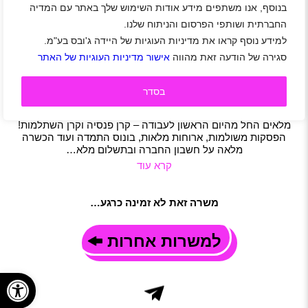
בנוסף, אנו משתפים מידע אודות השימוש שלך באתר עם המדיה
הצטרפו לצוות המאבטחים המנצח שלנו בבית מלון
החברתית ושותפי הפרסום והניתוח שלנו.
יוקרתי בירושלים! 42 ש"ח לשעה! *מועדפת*
למידע נוסף קראו את מדיניות העוגיות של היידה ג'ובס בע"מ.
אזור ירושלים
|
ירושלים
|
גיל 21 ומעלה
|
סטודנטים
|
סגירה של הודעה זאת מהווה
אישור מדיניות העוגיות של האתר
עבודה מועדפת
|
חיילים משוחררים
|
אבטחה
|
משרה מלאה
|
משמרות
|
חצי משרה
|
משרה חלקית
תיאור משרה
בסדר
חברת פרו אקטיב ביטחון אישי מגייסת צוות מאבטחים מנצח לבית
מלון יוקרתי בירושלים! מוכר כעבודה מועדפת ! תנאים סוציאליים
מלאים החל מהיום הראשון לעבודה – קרן פנסיה וקרן השתלמות!
הפסקות משולמות, ארוחות מלאות, בונוס התמדה ועוד הכשרה
מלאה על חשבון החברה ובתשלום מלא…
קרא עוד
משרה זאת לא זמינה כרגע…
למשרות אחרות
פתח