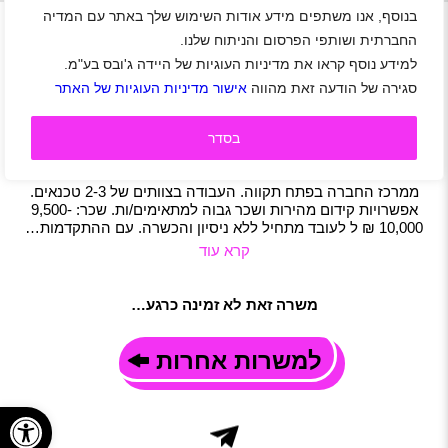
+
בנוסף, אנו משתפים מידע אודות השימוש שלך באתר עם המדיה
החברתית ושותפי הפרסום והניתוח שלנו.
למידע נוסף קראו את מדיניות העוגיות של היידה ג'ובס בע"מ.
טכנאי/ת שטח לעבודה בכל הארץ
סגירה של הודעה זאת מהווה
אישור מדיניות העוגיות של האתר
פתח תקווה
|
חיילים משוחררים
|
שירות לקוחות
|
טכנולוגיה
|
תעשייה ולוגיסטיקה
|
תפעול
|
משרה מלאה
תיאור משרה
בסדר
טכנאי/ת שטח לעבודה בכל הארץ, לאחזקת והתקנת דלתות
אוטומטיות. העבודה במשרה מלאה בימים א'-ה', והיציאה בכל יום
ממרכז החברה בפתח תקווה. העבודה בצוותים של 2-3 טכנאים.
אפשרויות קידום מהירות ושכר גבוה למתאימים/ות. שכר: 9,500-
10,000 ₪ ל לעובד מתחיל ללא ניסיון והכשרה. עם ההתקדמות…
קרא עוד
משרה זאת לא זמינה כרגע…
למשרות אחרות
פתח