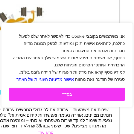
אנו משתמשים בקובצי Cookie כדי לאפשר לאתר שלנו לפעול
כהלכה, להתאים אישית תוכן ומודעות, לספק תכונות מדיה
חברתיות ולנתח את התעבורה באתר.
+
בנוסף, אנו משתפים מידע אודות השימוש שלך באתר עם המדיה
החברתית ושותפי הפרסום והניתוח שלנו.
למידע נוסף קראו את מדיניות העוגיות של היידה ג'ובס בע"מ.
טלכלל מגייסת נציגי/ות שימור לקוחות לקופת חולי
סגירה של הודעה זאת מהווה
אישור מדיניות העוגיות של האתר
באר שבע
|
שכר 38 ₪
|
חיילים משוחררים
|
סטודנטי
|
שירות לקוחות
|
מוקד
|
משמרות
|
משרה חלקית
|
בסדר
משרת הורה
תיאור משרה
שירות עם משמעות – עבודה עם לב גדול! מחפשים עבודה יצ
תנאים מצוינים, אווירה נעימה ואפשרויות קידום אמיתיות? טלכ
נציגי/ות שימור למוקד שירות משפחתי ואיכותי – ומזמינה אתכ
מה אנחנו מציעים? שכר שעתי גבוה38 ₪ ולאחר חצי שנה 40 ₪…
קרא עוד