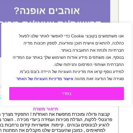
אנו משתמשים בקובצי Cookie כדי לאפשר לאתר שלנו לפעול
כהלכה, להתאים אישית תוכן ומודעות, לספק תכונות מדיה
חברתיות ולנתח את התעבורה באתר.
+
בנוסף, אנו משתפים מידע אודות השימוש שלך באתר עם המדיה
החברתית ושותפי הפרסום והניתוח שלנו.
למידע נוסף קראו את מדיניות העוגיות של היידה ג'ובס בע"מ.
יועצ/ת מכירה בחנות בגדים
סגירה של הודעה זאת מהווה
אישור מדיניות העוגיות של האתר
אזור מרכז
|
אזור שפלה
|
אזור ירושלים
|
אזור השרון
|
ירושלים
|
כפר סבא
|
ראשון לציון
|
תל אביב-יפו
|
בסדר
רחובות
|
סטודנטים
|
חיילים משוחררים
|
אופנה וביוט
מכירות
|
משרה מלאה
|
משמרות
|
חצי משרה
תיאור משרה
קבוצה גדולה ומוכרת מחפשת את האחד/ת ! התפקיד מצריך מ
פרונטלי ללקוח, הגדלת מכירות ועמידה ביעדי מכירה . השכר מ
להגיע לבונוסים גבוהים . קיימות אפשרויות קידום נרחבות בת
למתאימים , כמובן שהעובדים שלנו מקבלים את המתנות הכ