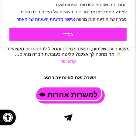
החברתית ושותפי הפרסום והניתוח שלנו.
לאנץ טיים מחפשת את נציג.ת תיקי הלקוחות הבא.ה
למידע נוסף קראו את מדיניות העוגיות של היידה ג'ובס בע"מ.
הוד השרון
|
חיילים משוחררים
|
שירות לקוחות
|
מוקד
|
סגירה של הודעה זאת מהווה
אישור מדיניות העוגיות של האתר
אדמיניסטרציה
|
משרות שוות
|
משרה מלאה
|
משרת הורה
תיאור משרה
אנחנו מחפשים נציג.ת תיקי לקוחות עם לב גדול ורצון לגדול! רוצה
בסדר
להשתלב בחברה חמה, יציבה ומובילה בתחום שירותי המזון
לצהרונים? זו ההזדמנות שלך להצטרף לצוות משפחתי וליהנות
מעבודה עם שליחות, תנאים מצוינים ומסלול להתפתחות מקצועית.
מה מחכה לך אצלנו? קליטה כעובד.ת חברה מהיום…
קרא עוד
משרה זאת לא זמינה כרגע…
למשרות אחרות
פתח