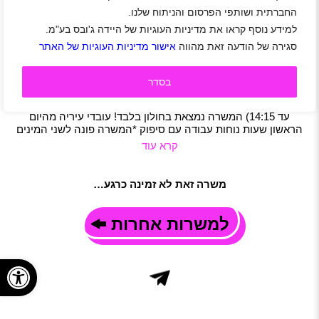
החברתית ושותפי הפרסום והניתוח שלנו.
לגני העירייה בחולון דרושות סייעות | עובדות עירייה
למידע נוסף קראו את מדיניות העוגיות של היידה ג'ובס בע"מ.
מהיום הראשון
סגירה של הודעה זאת מהווה
אישור מדיניות העוגיות של האתר
בת-ים
|
חולון
|
גיל 19 ומעלה
|
סטודנטים
|
חיילים
|
חיילים משוחררים
|
חינוך ורווחה
|
משרה מלאה
|
משרה חלקית
תיאור משרה
בסדר
התפקיד כולל טיפול בילדי הגן ועזרה לגננות לרבות עזרה בהכנת
ארוחת בוקר לילדי הגן העבודה בימים א-ה 07:15-14:15 (ימי שישי
עד 14:15) המשרה נמצאת בחולון בלבד! עובדי עיריה מהיום
הראשון שעות נוחות עבודה עם סיפוק *המשרה פונה לשני המינים
קרא עוד
משרה זאת לא זמינה כרגע…
למשרות אחרות
פתח