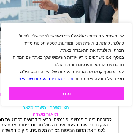
אנו משתמשים בקובצי Cookie כדי לאפשר לאתר שלנו לפעול
כהלכה, להתאים אישית תוכן ומודעות, לספק תכונות מדיה
חברתיות ולנתח את התעבורה באתר.
בנוסף, אנו משתפים מידע אודות השימוש שלך באתר עם המדיה
החברתית ושותפי הפרסום והניתוח שלנו.
למידע נוסף קראו את מדיניות העוגיות של היידה ג'ובס בע"מ.
+
סגירה של הודעה זאת מהווה
אישור מדיניות העוגיות של האתר
בסדר
לדבורה דנה ביטוח דרוש/ה רפרנט/ית תפעו
רמת גן
|
חיילים משוחררים
|
סטודנטים
|
ביטוח
|
חצי משרה
|
משרה מלאה
תיאור משרה
לסוכנות ביטוח פנסיוני, פיננסים ובריאות דרוש/ה רפרנט/ית ת
הפקות תביעות, הצעות ועבודה מול חברות ביטוח. מחפשים 
ללמוד את תחום הביטוח בצורה מקצועית. מיקום המשרה: ר