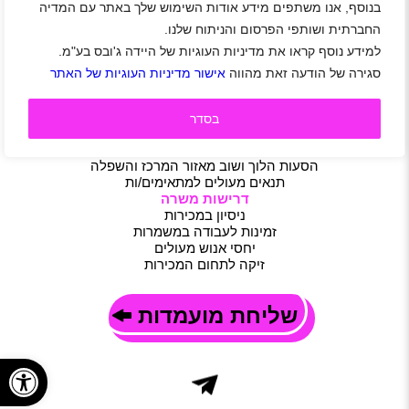
בנוסף, אנו משתפים מידע אודות השימוש שלך באתר עם המדיה
לדיוטי פרי ג’יימס ריצ’רדסון דרושים/ות נציגי/ות מכירה
החברתית ושותפי הפרסום והניתוח שלנו.
לכלל מחלקות
למידע נוסף קראו את מדיניות העוגיות של היידה ג'ובס בע"מ.
באר גנים
|
משרה מלאה
|
משמרות
|
חצי משרה
|
משרת הורה
|
סגירה של הודעה זאת מהווה
אישור מדיניות העוגיות של האתר
משרה חלקית
תיאור משרה
דרוש/ה נציג/ת מכירות למגוון מחלקות
בסדר
עבודה באווירה דינאמית
5 משמרות בממוצע בשבוע
הסעות הלוך ושוב מאזור המרכז והשפלה
תנאים מעולים למתאימים/ות
דרישות משרה
ניסיון במכירות
זמינות לעבודה במשמרות
יחסי אנוש מעולים
זיקה לתחום המכירות
שליחת מועמדות
פתח