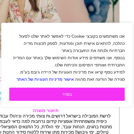
אנו משתמשים בקובצי Cookie כדי לאפשר לאתר שלנו לפעול
כהלכה, להתאים אישית תוכן ומודעות, לספק תכונות מדיה
חברתיות ולנתח את התעבורה באתר.
+
בנוסף, אנו משתפים מידע אודות השימוש שלך באתר עם המדיה
החברתית ושותפי הפרסום והניתוח שלנו.
למידע נוסף קראו את מדיניות העוגיות של היידה ג'ובס בע"מ.
סגירה של הודעה זאת מהווה
אישור מדיניות העוגיות של האתר
ארצית!
אזור השרון
|
אזור מרכז
|
נתניה
|
פתח תקווה
|
רמת גן
בסדר
רמת השרון
|
חיילים
|
חיילים משוחררים
|
סטודנטים
אופנה וביוטי
|
מכירות
|
קופה
|
משמרות
תיאור משרה
לרשת המובילה בישראל דרושים.ות צוותי מכירה וניהול! עבוד
כיפית ומשפחתית! אופציות קידום נרחבות למה כדאי לעבוד
מתנות בחגים, הנחות עובד, ימי הולדת, כל התנאים הסוציאלי
טיולים, ימי גיבוש!! מכירות מתן שירות ללקוח סידור החנות 