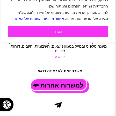
בנוסף, אנו משתפים מידע אודות השימוש שלך באתר עם המדיה
להוט דרושים/ות מנהלי/ות שירות אישי
החברתית ושותפי הפרסום והניתוח שלנו.
יקום
|
עבודה מהבית
|
היברידי
|
חיילים משוחררים
|
שירות לקוחות
למידע נוסף קראו את מדיניות העוגיות של היידה ג'ובס בע"מ.
|
משרות חמות
|
משרות שוות
|
ניהול
|
משרה מלאה
סגירה של הודעה זאת מהווה
אישור מדיניות העוגיות של האתר
תיאור משרה
מחפשים/ות תפקיד משמעותי עם אחריות ותקשורת מול לקוחות
בסדר
גדולים? אנחנו ב-HOT מחפשים מנהלי/ות שירות אישי למענה
מקיף וכולל ללקוחות אסטרטגיים מה תעשו בתפקיד ניהול תיקי
לקוחות קבועים ומתן שירות אישי ללקוחות עסקיים גדולים מתן
מענה טלפוני ובמייל במגוון נושאים: חשבוניות, חיובים, דוחות,
זיכויים…
קרא עוד
משרה זאת לא זמינה כרגע…
למשרות אחרות
פתח