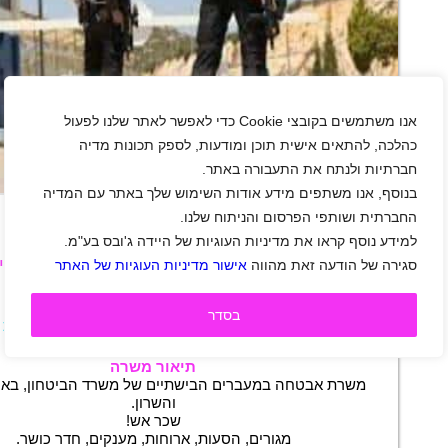
אנו משתמשים בקובצי Cookie כדי לאפשר לאתר שלנו לפעול
כהלכה, להתאים אישית תוכן ומודעות, לספק תכונות מדיה
חברתיות ולנתח את התעבורה באתר.
+
בנוסף, אנו משתפים מידע אודות השימוש שלך באתר עם המדיה
החברתית ושותפי הפרסום והניתוח שלנו.
למידע נוסף קראו את מדיניות העוגיות של היידה ג'ובס בע"מ.
לוחמים/ות למעברים היבשתיים של משרד הביט
סגירה של הודעה זאת מהווה
אישור מדיניות העוגיות של האתר
אזור השרון
|
אזור מרכז
|
חדרה
|
כפר סבא
|
נתניה
|
פתח תקווה
|
גיל 21 ומעלה
|
שכר 60 ₪
|
בסדר
חיילים משוחררים
|
סטודנטים
|
אבטחה
|
משמרות
|
משרה חלקית
|
משרה מלאה
תיאור משרה
משרת אבטחה במעברים הבישתיים של משרד הביטחון, באיזו
והשרון.
שכר אש!
מגורים, הסעות, ארוחות, מענקים, חדר כושר.