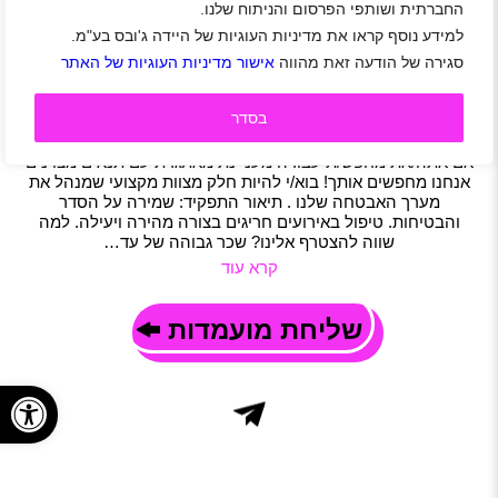
החברתית ושותפי הפרסום והניתוח שלנו.
לחברת האבטחה GLOBAL SECURITY דרושים/ות
למידע נוסף קראו את מדיניות העוגיות של היידה ג'ובס בע"מ.
בודקים/ות וסיירים/ות
סגירה של הודעה זאת מהווה
אישור מדיניות העוגיות של האתר
ירושלים
|
חיילים משוחררים
|
סטודנטים
|
עבודה זמנית
|
אבטחה
|
משרות שוות
|
סטודנטים
|
תפעול
|
חצי משרה
|
משמרות
|
משרה חלקית
|
משרה מלאה
בסדר
תיאור משרה
אם אתה/את מחפש/ת עבודה מעניינת מאתגרת עם תנאים מצוינים
אנחנו מחפשים אותך! בוא/י להיות חלק מצוות מקצועי שמנהל את
מערך האבטחה שלנו . תיאור התפקיד: שמירה על הסדר
והבטיחות. טיפול באירועים חריגים בצורה מהירה ויעילה. למה
שווה להצטרף אלינו? שכר גבוהה של עד…
קרא עוד
שליחת מועמדות
פתח