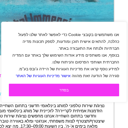
אנו משתמשים בקובצי Cookie כדי לאפשר לאתר שלנו לפעול
כהלכה, להתאים אישית תוכן ומודעות, לספק תכונות מדיה
חברתיות ולנתח את התעבורה באתר.
+
בנוסף, אנו משתפים מידע אודות השימוש שלך באתר עם המדיה
החברתית ושותפי הפרסום והניתוח שלנו.
למידע נוסף קראו את מדיניות העוגיות של היידה ג'ובס בע"מ.
לחברת טוטאל אימרזן ישראל דרושים/ות נציגי/ות
סגירה של הודעה זאת מהווה
אישור מדיניות העוגיות של האתר
טלפוני
הרצליה
|
סטודנטים
|
חיילים משוחררים
|
בסדר
שירות לקוחות
|
מוקד
|
משרות שוות
|
משרה מלאה
תיאור משרה
נציג/ת שירות טלפוני למותג בינלאומי חדשני בתחום השחיי
הזדמנות אמיתית לקריירה? לזכיינית של מותג בינלאומי מובי
וחדשני בתחום השחייה אנחנו מחפשים נציג/ת שירות טל
שיצטרף/תצטרף לצוות משפחתי, אנרגטי ומלא באווירה טוב
מלאה בימים א'-ה', בין השעות 09:00–17:30. מה יצא לכם/ן…