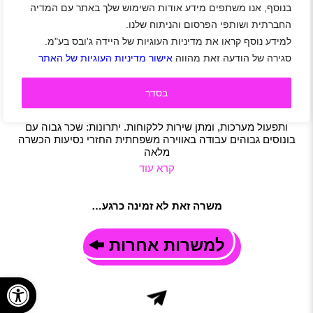
בנוסף, אנו משתפים מידע אודות השימוש שלך באתר עם המדיה
לחברת נפטון דרוש/ה מתקין/ה אינטרנט טלוויזיה
החברתית ושותפי הפרסום והניתוח שלנו.
וכבלים
למידע נוסף קראו את מדיניות העוגיות של היידה ג'ובס בע"מ.
סח'נין
|
סטודנטים
|
חיילים משוחררים
|
משרות שוות
|
סגירה של הודעה זאת מהווה
אישור מדיניות העוגיות של האתר
תקשורת ואינטרנט
|
משרה מלאה
|
משמרות
|
חצי משרה
|
משרה חלקית
תיאור משרה
בסדר
קצת על התפקיד: התקנות אינטרנט, טלוויזיה וכבלים בבתי
לקוחות. התפקיד כולל עבודת שטח, התקנת ציוד תקשורת, חיבור
ותפעול מערכות, ומתן שירות ללקוחות. יתרונות: שכר גבוה עם
בונוסים גבוהים עבודה באווירה משפחתית החזרי נסיעות הכשרה
מלאה
קרא עוד
משרה זאת לא זמינה כרגע…
למשרות אחרות
פתח