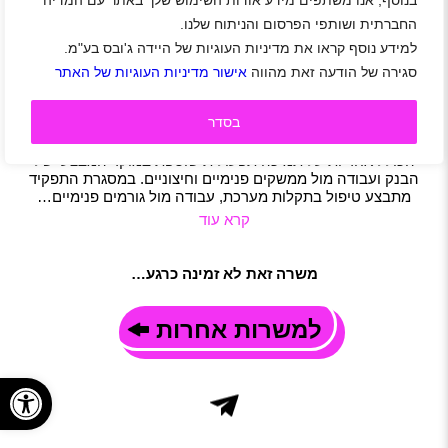
בנוסף, אנו משתפים מידע אודות השימוש שלך באתר עם המדיה
לחברת צוות 3 מערכות מיגון דרושים/ות נציגי/ות תפעול
החברתית ושותפי הפרסום והניתוח שלנו.
ראשון לציון
|
שכר 45 ₪
|
סטודנטים
|
חיילים משוחררים
|
אבטחה
|
למידע נוסף קראו את מדיניות העוגיות של היידה ג'ובס בע"מ.
אדמיניסטרציה
|
משרות שוות
|
תפעול
|
משרה מלאה
|
משמרות
|
סגירה של הודעה זאת מהווה
אישור מדיניות העוגיות של האתר
משרה חלקית
תיאור משרה
בסדר
לתפקיד תפעולי משמעותי בחדר הבקרה של בנק דיסקונט במתחם
האלף בראשון לציון דרוש/ה נציג/ת תפעול. מדובר בתפקיד מרכזי
הכולל אחריות על תמיכה תפעולית שוטפת במוקד המבצעי של
הבנק ועבודה מול ממשקים פנימיים וחיצוניים. במסגרת התפקיד
מתבצע טיפול בתקלות מערכת, עבודה מול גורמים פנימיים…
קרא עוד
משרה זאת לא זמינה כרגע…
למשרות אחרות
פתח