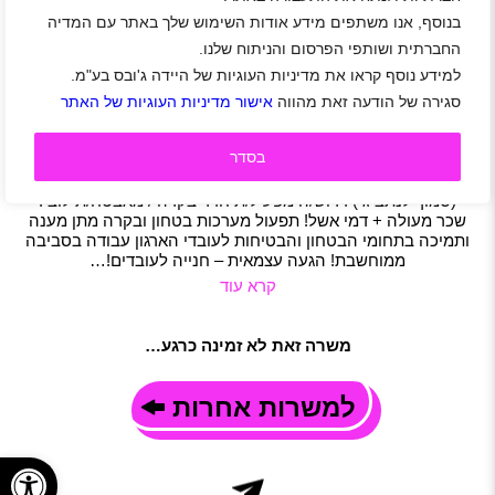
בנוסף, אנו משתפים מידע אודות השימוש שלך באתר עם המדיה
ליחידת האבטחה של מוטורולה איירפורט סיטי
דרושים/ות מאבטחים/ות!
החברתית ושותפי הפרסום והניתוח שלנו.
למידע נוסף קראו את מדיניות העוגיות של היידה ג'ובס בע"מ.
אזור שפלה
|
אור יהודה
|
אחיסמך
|
באר יעקב
|
גבעת כח
|
מודיעין
|
מכבים רעות
|
רמלה לוד
|
שוהם
|
בית אריה - עופרים
|
בית נחמיה
סגירה של הודעה זאת מהווה
אישור מדיניות העוגיות של האתר
|
כפר טרומן
|
גיל 21 ומעלה
|
סטודנטים
|
חיילים משוחררים
|
אבטחה
|
משרה מלאה
|
משמרות
|
חצי משרה
|
משרה חלקית
בסדר
תיאור משרה
ליחידת האבטחה של חברת מוטורולה הממוקמת באירפורט סיטי
(סמוך לנתב"ג ) דרוש/ה מפעיל/ת חדר בקרה / מאבטח/ת לובי!
שכר מעולה + דמי אשל! תפעול מערכות בטחון ובקרה מתן מענה
ותמיכה בתחומי הבטחון והבטיחות לעובדי הארגון עבודה בסביבה
ממוחשבת! הגעה עצמאית – חנייה לעובדים!…
קרא עוד
משרה זאת לא זמינה כרגע…
למשרות אחרות
פתח