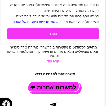
בנוסף, אנו משתפים מידע אודות השימוש שלך באתר עם המדיה
ליחידת האבטחה של מוטורולה תוצרת הארץ (ליד
עזריאלי) דרושים/ות מאבטחים/ות!
החברתית ושותפי הפרסום והניתוח שלנו.
למידע נוסף קראו את מדיניות העוגיות של היידה ג'ובס בע"מ.
אזור מרכז
|
בני ברק
|
גבעתיים
|
רמת גן
|
תל אביב-יפו
|
גיל 21 ומעלה
|
סטודנטים
|
חיילים משוחררים
|
אבטחה
|
סגירה של הודעה זאת מהווה
אישור מדיניות העוגיות של האתר
משרות חמות
|
משרה מלאה
|
משמרות
|
חצי משרה
|
משרה חלקית
בסדר
תיאור משרה
זה הזמן להגיע למרכז! שכר גבוה + דמי אש"ל! חדר כושר מפואר +
חנייה לעובדים ליד עזריאלי! ערבי גיבוש! אופציות קידום מוכחות!
מתאים לסטודנטים משמרות בוקר/צהריים/לילה כולל סופ"ש!
תנאים סוציאליים מלאים מהיום הראשון: קרן השתלמות, הבראה
ופנסיה.
קרא עוד
משרה זאת לא זמינה כרגע…
למשרות אחרות
פתח