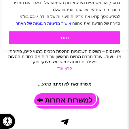
בנוסף, אנו משתפים מידע אודות השימוש שלך באתר עם המדיה
לכביש 6 דרוש/ה נציג/ה שירות טלפוני
החברתית ושותפי הפרסום והניתוח שלנו.
אזור צפון
|
חיפה
|
קרית אתא
|
קרית ביאליק
|
קרית חיים
|
קרית ים
למידע נוסף קראו את מדיניות העוגיות של היידה ג'ובס בע"מ.
|
קרית מוצקין
|
קרית שמואל
|
גיל 20 ומעלה
|
סטודנטים
|
סגירה של הודעה זאת מהווה
אישור מדיניות העוגיות של האתר
חיילים משוחררים
|
שירות לקוחות
|
מוקד
|
משרה מלאה
|
משמרות
|
משרת הורה
|
משרה חלקית
תיאור משרה
בסדר
לכביש 6 דרוש/ה נציג/ה שירות טלפוני: מענה טלפוני לשיחות
נכנסות בלבד ללקוחות החברה – ללא מכירה מענה בנושאים
פיננסים – תשלום חשבוניות החלפת רכבים במנוי קיים, פתיחת
מנוי ועוד.. עובד חברה מהיום הראשון ארוחות מסובסדות הסעות
פעילויות רווחה ימי גיבוש מענקי ותק
קרא עוד
משרה זאת לא זמינה כרגע…
למשרות אחרות
פתח