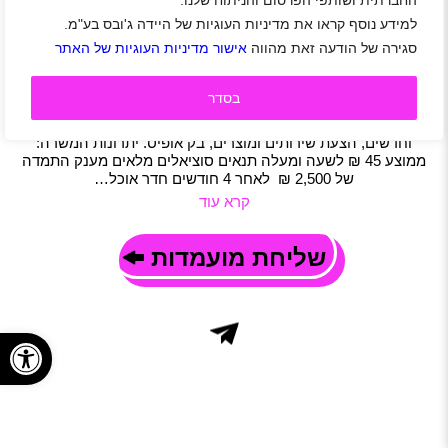
החברתית ושותפי הפרסום והניתוח שלנו.
למוקדי שלמה סיקסט דרושים/ות עובדים/ות
למידע נוסף קראו את מדיניות העוגיות של היידה ג'ובס בע"מ.
ראשון לציון
|
חיילים משוחררים
|
מכירות
|
מוקד
|
משרות שוות
|
סגירה של הודעה זאת מהווה
אישור מדיניות העוגיות של האתר
רכב
|
משמרות
|
משרה מלאה
תיאור משרה
בסדר
הצטרפו למוקדים המובילים של קבוצת שלמה סיקסט! המוקד
מתמחה ביצירת קשר עם לקוחות, מתן מענה ללקוחות קיימים
וחדשים, הצעת שירותים ומוצרים, בק אופיס. יתרונות המשרה:
ממוצע 45 ₪ לשעה ומעלה תנאים סוציאלים מלאים מענק התמדה
של 2,500 ₪ לאחר 4 חודשים חדר אוכל…
קרא עוד
שליחת מועמדות
פתח