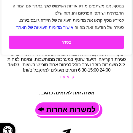
בנוסף, אנו משתפים מידע אודות השימוש שלך באתר עם המדיה
למוקד מבצעי בפתח תקווה דרוש/ה נציג/ת תפעול –
מתאים לסטודנטים
החברתית ושותפי הפרסום והניתוח שלנו.
למידע נוסף קראו את מדיניות העוגיות של היידה ג'ובס בע"מ.
אזור מרכז
|
אור יהודה
|
גבעתיים
|
גני תקווה
|
הוד השרון
|
יהוד
|
כפר סבא
|
פתח תקווה
|
קריית אונו
|
ראש העין
|
רמת גן
|
שוהם
|
סגירה של הודעה זאת מהווה
אישור מדיניות העוגיות של האתר
תל אביב-יפו
|
רמת השרון
|
רעננה
|
סטודנטים
|
חיילים משוחררים
|
אבטחה
|
שירות לקוחות
|
מוקד
|
משרה מלאה
|
משמרות
בסדר
תיאור משרה
במסגרת התפקיד: טיפול מקיף, מהיר ואפקטיבי מקצה לקצה
בקריאות המתקבלות, הקפצת הכוחות בשטח וליווי הסיירים עד
סגירת הקריאה, תיעוד שוטף במערכות ממוחשבות. זמינות לפחות
ל 3 משמרות בוקר וערב כולל לפחות אחת סופ"ש בשעות: 15:00-
24:00 6:30-15:00 תנאים מעולים למתקבלים/ות!
קרא עוד
משרה זאת לא זמינה כרגע…
למשרות אחרות
פתח