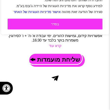
החברתית ושותפי הפרסום והניתוח שלנו.
למוקד פזגז נציגי/ות שירות והזמנות לשיחות נכנסות
למידע נוסף קראו את מדיניות העוגיות של היידה ג'ובס בע"מ.
בלבד בבאר שבע
סגירה של הודעה זאת מהווה
אישור מדיניות העוגיות של האתר
באר שבע
|
שכר ממוצע 36 ₪
|
סטודנטים
|
חיילים משוחררים
|
שירות לקוחות
|
מוקד
|
משרה מלאה
|
משמרות
|
משרת הורה
בסדר
תיאור משרה
מתן שירות בשיחות נכנסות בלבד. תנאים מעולים, ועד עובדים,
אפשרויות קידום, גמישות להורים. ימי עבודה א'-ה' + ו' לסירוגין.
משמרות בוקר בלבד עד 16:30.
קרא עוד
שליחת מועמדות
פתח