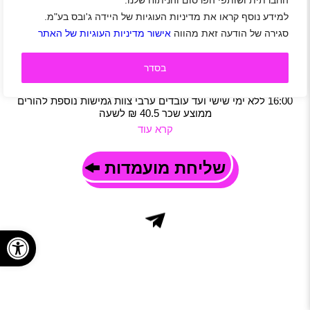
החברתית ושותפי הפרסום והניתוח שלנו.
למוקד שירות ממשלתי של משרד המשפטים דרוש/ה
למידע נוסף קראו את מדיניות העוגיות של היידה ג'ובס בע"מ.
נציג/ת שירות בבאר שבע
סגירה של הודעה זאת מהווה
אישור מדיניות העוגיות של האתר
באר שבע
|
שכר 40.5 ₪
|
סטודנטים
|
חיילים משוחררים
|
שירות לקוחות
|
מוקד
|
משרה מלאה
|
משמרות
|
משרת הורה
בסדר
תיאור משרה
נטו שירות ללא מכירות משרת בוקר בלבד! שעות עבודה 08:00-
16:00 ללא ימי שישי ועד עובדים ערבי צוות גמישות נוספת להורים
ממוצע שכר 40.5 ₪ לשעה
קרא עוד
שליחת מועמדות
פתח