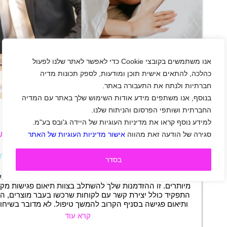
אנו משתמשים בקובצי Cookie כדי לאפשר לאתר שלנו לפעול
כהלכה, להתאים אישית תוכן ומודעות, לספק תכונות מדיה
חברתיות ולנתח את התעבורה באתר.
+
בנוסף, אנו משתפים מידע אודות השימוש שלך באתר עם המדיה
החברתית ושותפי הפרסום והניתוח שלנו.
למידע נוסף קראו את מדיניות העוגיות של היידה ג'ובס בע"מ.
למותג שינה מוביל דרושים/ות מתאמי/ות פגיש
סגירה של הודעה זאת מהווה
אישור מדיניות העוגיות של האתר
שדרות
|
סטודנטים
|
חיילים משוחררים
|
מכירות
|
שירות לקוחות
|
משרות שוות
|
משרה מלאה
|
משמרו
בסדר
תיאור משרה
בוא/י לתאם פגישות עם לקוחות קיימים – בלי שיחות קרות ובל
מיותרים. זו ההזדמנות שלך להשתלב בצוות תיאום פגישות מקצו
התפקיד כולל יצירת קשר עם לקוחות שרכשו בעבר מוצרים, ה
ותיאום פגישה בסניף הקרוב להמשך טיפול. לא מדובר בשיחו
קרא עוד