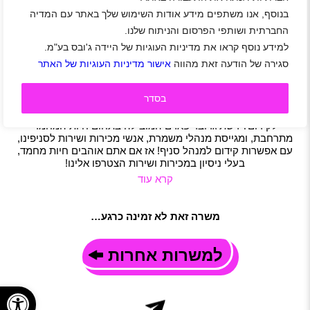
בנוסף, אנו משתפים מידע אודות השימוש שלך באתר עם המדיה
למשפחת גרובר פארם דרושים/ות עובדים/ות למגוון
תפקידים
החברתית ושותפי הפרסום והניתוח שלנו.
למידע נוסף קראו את מדיניות העוגיות של היידה ג'ובס בע"מ.
אזור שפלה
|
אשדוד
|
גאליה
|
גבעת ברנר
|
יבנה
|
מזכרת בתיה
|
נס ציונה
|
רמלה לוד
|
קרית עקרון
|
רחובות
|
ביל"ו
|
סתריה
|
סגירה של הודעה זאת מהווה
אישור מדיניות העוגיות של האתר
סטודנטים
|
חיילים משוחררים
|
מכירות
|
שירות לקוחות
|
ניהול
|
משמרות
בסדר
תיאור משרה
מחפשים סביבת עבודה נעימה עם תנאים טובים מאוד ואפשרות
לקידום? רשת גרובר פארם המובילה בתחום חיות המחמד
מתרחבת, ומגייסת מנהלי משמרת, אנשי מכירות ושירות לסניפינו,
עם אפשרות קידום למנהל סניף! אז אם אתם אוהבים חיות מחמד,
בעלי ניסיון במכירות ושירות הצטרפו אלינו!
קרא עוד
משרה זאת לא זמינה כרגע…
למשרות אחרות
פתח