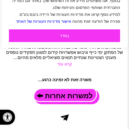
בנוסף, אנו משתפים מידע אודות השימוש שלך באתר עם המדיה
למתקן של משרד הבריאות באזור השרון דרושים/ות
החברתית ושותפי הפרסום והניתוח שלנו.
מאבטחים/ות
למידע נוסף קראו את מדיניות העוגיות של היידה ג'ובס בע"מ.
אזור השרון
|
פרדסיה
|
שכר 42-52 ₪
|
סטודנטים
|
סגירה של הודעה זאת מהווה
אישור מדיניות העוגיות של האתר
חיילים משוחררים
|
אבטחה
|
משרה מלאה
|
משמרות
תיאור משרה
בסדר
אבטחת המחלקות וסיורים במתקן עבודה במשמרות 24/7 (כולל
שבתות ושעות נוספות) הסעות הלוך ושוב מחדרה והסביבה למתקן
מתנות בחגים חדר כושר בחינם ארוחות מסובסדות בחדר האוכל
של המתקן ימי כייף וגיבוש אפשרויות קידום למגוון תפקידים נוספים
מענקי הצטיינות שנתיים תנאים סוציאליים מלאים מהיום…
קרא עוד
משרה זאת לא זמינה כרגע…
למשרות אחרות
פתח